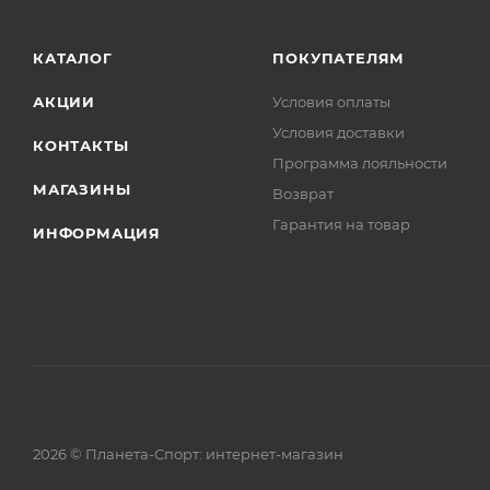
По краю капюшона, рукавов и низа изделия проложе
проникновению холодного воздуха под одежду.
КАТАЛОГ
ПОКУПАТЕЛЯМ
АКЦИИ
Условия оплаты
Условия доставки
КОНТАКТЫ
Программа лояльности
МАГАЗИНЫ
Возврат
Гарантия на товар
ИНФОРМАЦИЯ
2026 © Планета-Спорт: интернет-магазин