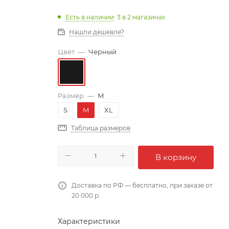
Есть в наличии
: 3
в 2 магазинах
Нашли дешевле?
Цвет
—
Черный
Размер
—
M
S
M
XL
Таблица размеров
В корзину
Доставка по РФ — бесплатно, при заказе от
20 000 р.
Характеристики