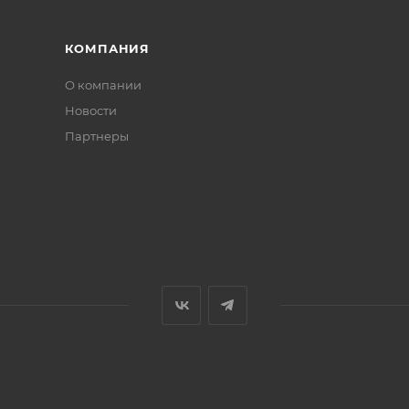
на окантовочная резинка. Она улучшает посадку и преп
КОМПАНИЯ
О компании
Новости
Партнеры