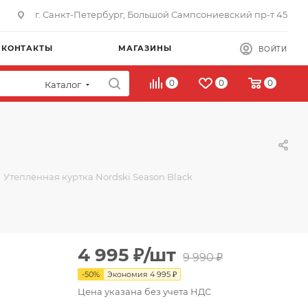
г. Санкт-Петербург, Большой Сампсониевский пр-т 45
КОНТАКТЫ
МАГАЗИНЫ
ВОЙТИ
0
0
0
Каталог
Утеплённая куртка Nordski Season Black
4 995
₽
/шт
9 990
₽
-
50
%
Экономия
4 995
₽
Цена указана без учета НДС