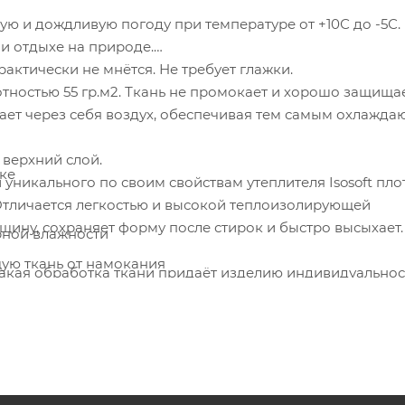
ю и дождливую погоду при температуре от +10С до -5С.
и отдыхе на природе.
актически не мнётся. Не требует глажки.
тностью 55 гр.м2. Ткань не промокает и хорошо защищае
ает через себя воздух, обеспечивая тем самым охлажд
 верхний слой.
ке
уникального по своим свойствам утеплителя Isosoft пл
 Отличается легкостью и высокой теплоизолирующей
щину, сохраняет форму после стирок и быстро высыхает
рной влажности
ую ткань от намокания
Такая обработка ткани придаёт изделию индивидуальнос
жки
т утеплитель внутри.
ёмный капюшон. Застёгивается на молнию с ветрозащитн
а застёжку-молнию. С внутренней стороны имеют подкл
ль.