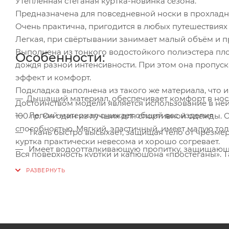
Утеплённая стёганая куртка-новинка сезона.
Предназначена для повседневной носки в прохладну
Очень практична, пригодится в любых путешествиях 
Легкая, при свёртывании занимает малый объём и пр
Выполнена из тонкого водостойкого полиэстера пло
Особенности:
дождя разной интенсивности. При этом она пропуск
эффект и комфорт.
Подкладка выполнена из такого же материала, что и
Дышащий материал, обеспечивает комфорт в нос
Достоинством модели является использование в ней 
Легкий материал снижает общий вес изделия
100 гр. Он один из лучших для спортивной одежды.
способностью. Мягкий, эластичный, имеет малую тол
Ткань быстро высыхает, защищая тело от чрезме
куртка практически невесома и хорошо согревает.
Имеет водоотталкивающую пропитку, защищающ
Вся поверхность куртки и капюшона «простёганы». 
Изделие практически не мнётся и не требует гла
выполняет декоративную функцию и лучше фиксируе
Куртка имеет прямой силуэт, втачной рукав и несъ
планкой.
Два внешних боковых кармана также закрываются н
контрастного цвета, выполняющую декоративную ро