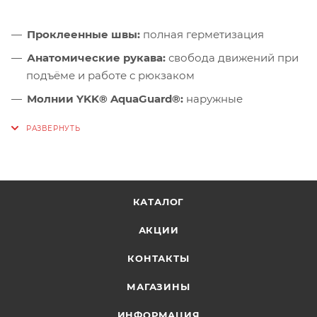
Проклеенные швы:
полная герметизация
Анатомические рукава:
свобода движений при
подъёме и работе с рюкзаком
Молнии YKK® AquaGuard®:
наружные
влагозащитные
Регулируемый капюшон:
в двух плоскостях, с
козырьком, совместим с каской
Защита подбородка:
комфорт при поднятом
воротнике
КАТАЛОГ
Вентиляция:
в подмышечной зоне на молнии
АКЦИИ
Ветрозащитная подпланка:
исключает
КОНТАКТЫ
продувание через центральную молнию
Регулировка манжет:
плотное прилегание под
МАГАЗИНЫ
перчатки
ИНФОРМАЦИЯ