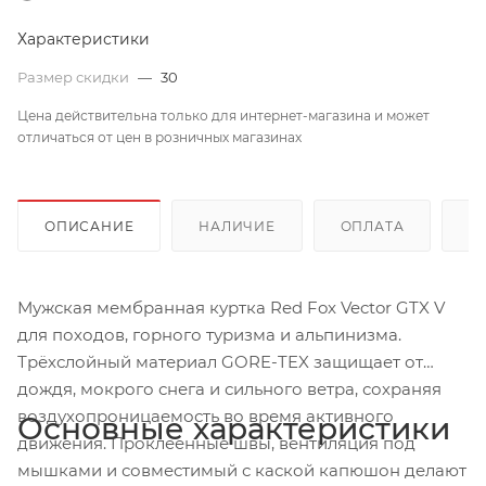
Характеристики
Размер скидки
—
30
Цена действительна только для интернет-магазина и может
отличаться от цен в розничных магазинах
ОПИСАНИЕ
НАЛИЧИЕ
ОПЛАТА
Д
Мужская мембранная куртка Red Fox Vector GTX V
для походов, горного туризма и альпинизма.
Трёхслойный материал GORE-TEX защищает от
дождя, мокрого снега и сильного ветра, сохраняя
воздухопроницаемость во время активного
Основные характеристики
движения. Проклеенные швы, вентиляция под
мышками и совместимый с каской капюшон делают