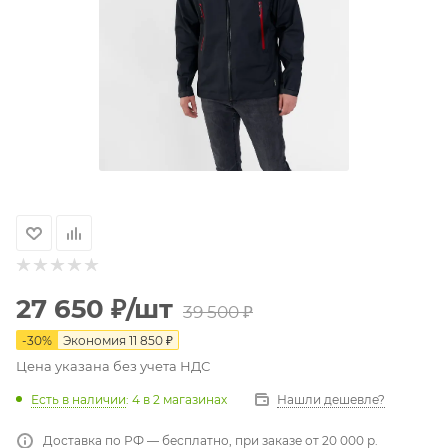
27 650
₽
/шт
39 500
₽
-
30
%
Экономия
11 850
₽
Цена указана без учета НДС
Есть в наличии
: 4
в 2 магазинах
Нашли дешевле?
Доставка по РФ — бесплатно, при заказе от 20 000 р.