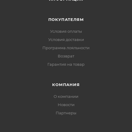
Наружные карманы:
два на молниях, доступны
поверх пояса рюкзака
ПОКУПАТЕЛЯМ
Внутренние карманы:
два на молниях — для
документов и гаджетов
Условия оплаты
Регулировка по низу:
фиксация в сильный ветер
Условия доставки
Программа лояльности
Возврат
Гарантия на товар
КОМПАНИЯ
О компании
Новости
Партнеры