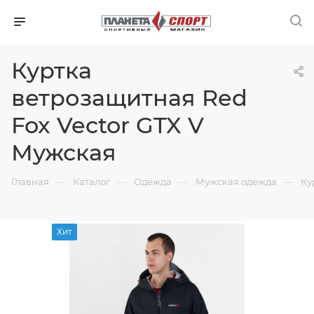
Куртка
ветрозащитная Red
Fox Vector GTX V
Мужская
—
—
—
—
Главная
Каталог
Одежда
Мужская одежда
Ку
Хит