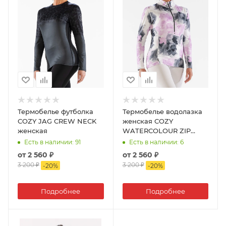
Термобелье футболка
Термобелье водолазка
COZY JAG CREW NECK
женская COZY
женская
WATERCOLOUR ZIP
NECK
Есть в наличии
: 91
Есть в наличии
: 6
от
2 560 ₽
от
2 560 ₽
3 200 ₽
3 200 ₽
-
20
%
-
20
%
Подробнее
Подробнее