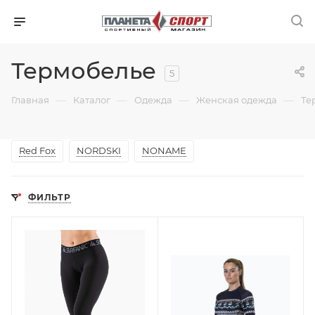
Термобелье
5
—
—
—
—
Главная
Каталог
Одежда
Женская одежда
Те
Red Fox
NORDSKI
NONAME
ФИЛЬТР