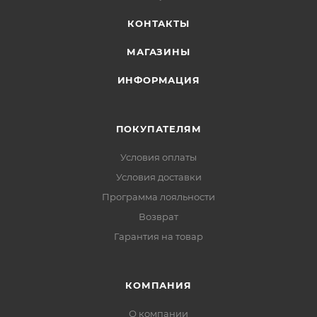
ветровками и куртками
КОНТАКТЫ
Высокая эластичность:
по всему корпусу —
МАГАЗИНЫ
полная свобода движений на любом рельефе
ИНФОРМАЦИЯ
Оптимальная плотность:
190 г/м² — достаточно
тёплая, но не перегревает при активности
ПОКУПАТЕЛЯМ
Условия оплаты
Условия доставки
Программа лояльности
Возврат
Гарантия на товар
КОМПАНИЯ
О компании