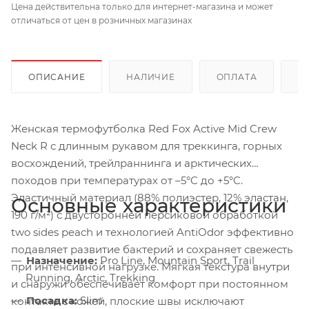
Цена действительна только для интернет-магазина и может
отличаться от цен в розничных магазинах
ОПИСАНИЕ
НАЛИЧИЕ
ОПЛАТА
Д
Женская термофутболка Red Fox Active Mid Crew
Neck R с длинным рукавом для треккинга, горных
восхождений, трейлраннинга и арктических
походов при температурах от –5°C до +5°C.
Эластичный материал (88% полиэстер, 12% эластан,
Основные характеристики
190 г/м²) с двусторонней персиковой обработкой
two sides peach и технологией AntiOdor эффективно
подавляет развитие бактерий и сохраняет свежесть
Назначение:
Pro Line, Mountain Sport, Trail
при интенсивной нагрузке. Мягкая текстура внутри
Running, Arctic, Trekking
и снаружи обеспечивает комфорт при постоянном
Посадка:
Slim
контакте с кожей, плоские швы исключают