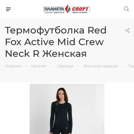
Термофутболка Red
Fox Active Mid Crew
Neck R Женская
—
—
—
—
Главная
Каталог
Одежда
Женская одежда
Те