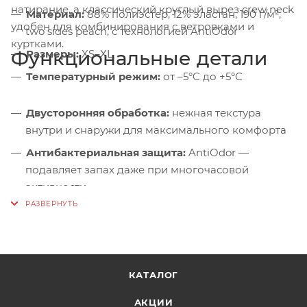
натирание, а классический круглый вырез crew neck
Материал:
88% полиэстер, 12% эластан, 190 г/м²,
удобен для комбинирования с ветровками и
two sides peach, с технологией AntiOdor
куртками.
Функциональные детали
Размеры:
XS–XL
Температурный режим:
от –5°C до +5°C
Двусторонняя обработка:
нежная текстура
внутри и снаружи для максимального комфорта
Антибактериальная защита:
AntiOdor —
подавляет запах даже при многочасовой
активности
Эффективный влагоотвод:
быстро отводит пот к
внешним слоям, предотвращая переохлаждение
Плоские швы:
не натирают при длительном
ношении
КАТАЛОГ
Классический круглый вырез:
crew neck —
АКЦИИ
удобен, не давит, легко комбинируется с