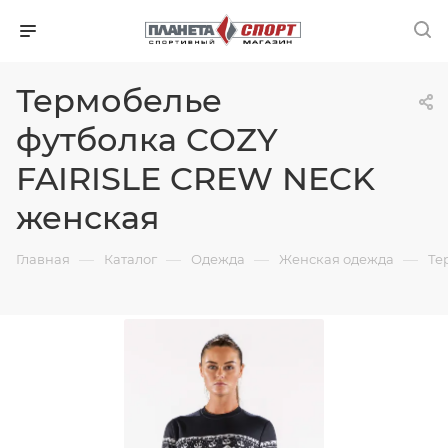
Термобелье
футболка COZY
FAIRISLE CREW NECK
женская
—
—
—
—
Главная
Каталог
Одежда
Женская одежда
Те