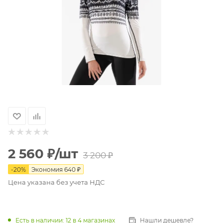
2 560
₽
/шт
3 200
₽
-
20
%
Экономия
640
₽
Цена указана без учета НДС
Есть в наличии
: 12
в 4 магазинах
Нашли дешевле?