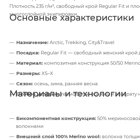
Плотность 235 г/м², свободный крой Regular Fit и 
многослойной экипировки.
Основные характеристики
Назначение:
Arctic, Trekking, City&Travel
Посадка:
Regular Fit — свободный женский крой
Материал:
композитная конструкция 50/50 Merino/P
Размеры:
XS–X
Сезон:
осень, зима, ранняя весна
Материалы и технологии
Особое условие:
термобельё обмену и возврату 
Бикомпонентная конструкция:
50% мериносовой
волокнами
Внешний слой 100% Merino wool:
волокна толщин