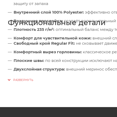
защиту от запаха
Внутренний слой 100% Polyester:
эффективно отв
Функциональные детали
Воздушная прослойка:
создаёт дополнительный 
Плотность 235 г/м²:
оптимальный баланс между т
Комфорт для чувствительной кожи:
внешний сло
Свободный крой Regular Fit:
не сковывает движе
Комфортный вырез горловины:
классическое ре
Плоские швы:
по всей конструкции исключают н
Двухслойная структура:
внешний меринос обеспе
Естественная эластичность:
адаптируется к дви
Универсальность:
подходит как самостоятельный
экстремальных условиях
Длинный рукав:
дополнительная защита рук, уд
Простота ухода:
легко стирается, быстро высыхае