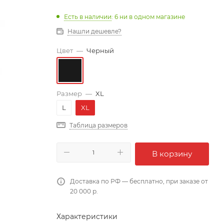
Есть в наличии
: 6
ни в одном магазине
Нашли дешевле?
Цвет
—
Черный
Размер
—
XL
L
XL
Таблица размеров
В корзину
Доставка по РФ — бесплатно, при заказе от
20 000 р.
Характеристики