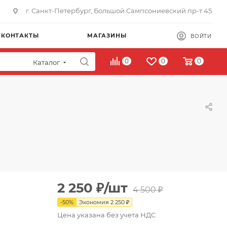
г. Санкт-Петербург, Большой Сампсониевский пр-т 45
КОНТАКТЫ
МАГАЗИНЫ
ВОЙТИ
0
0
0
Каталог
2 250
₽
/шт
4 500
₽
-
50
%
Экономия
2 250
₽
Цена указана без учета НДС