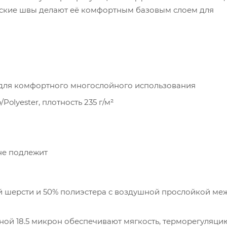
плоские швы делают её комфортным базовым слоем для
 для комфортного многослойного использования
olyester, плотность 235 г/м²
не подлежит
 шерсти и 50% полиэстера с воздушной прослойкой ме
ой 18.5 микрон обеспечивают мягкость, терморегуляци