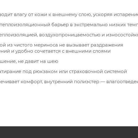
одит влагу от кожи к внешнему слою, ускоряя испарени
теплоизоляционный барьер в экстремально низких тем
еплоизоляцией, воздухопроницаемостью и износостойк
й из чистого мериноса не вызывает раздражения
ний и удобно сочетается с внешними слоями
шение, не давит на шею
атирание под рюкзаком или страховочной системой
чивает комфорт, внутренний полиэстер — влагоотведе
жениям тела, сохраняя форму
 слой в прохладную погоду или как первый слой в
обно заправляется под манжеты внешней одежды
т и сохраняет свойства после стирки