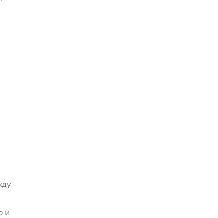
жду
ю и