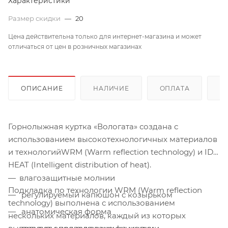
Характеристики
Размер скидки
—
20
Цена действительна только для интернет-магазина и может
отличаться от цен в розничных магазинах
ОПИСАНИЕ
НАЛИЧИЕ
ОПЛАТА
Д
Горнолыжная куртка «Вологата» создана с
использованием высокотехнологичных материалов
и технологийWRM (Warm reflection technology) и ID
HEAT (Intelligent distribution of heat).
влагозащитные молнии
Подкладка по технологии WRM (Warm reflection
регулируемый капюшон с козырьком
technology) выполнена с использованием
анатомическая форма
нескольких материалов, каждый из которых