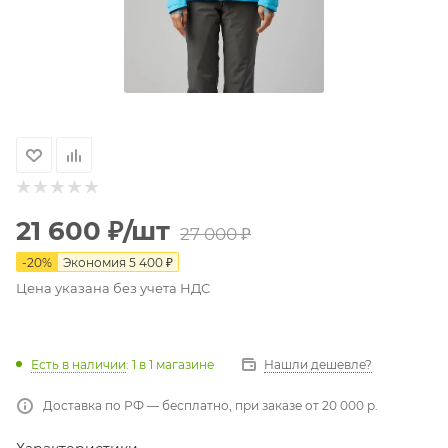
21 600
₽
/шт
27 000
₽
-
20
%
Экономия
5 400
₽
Цена указана без учета НДС
Есть в наличии
: 1
в 1 магазине
Нашли дешевле?
Доставка по РФ — бесплатно, при заказе от 20 000 р.