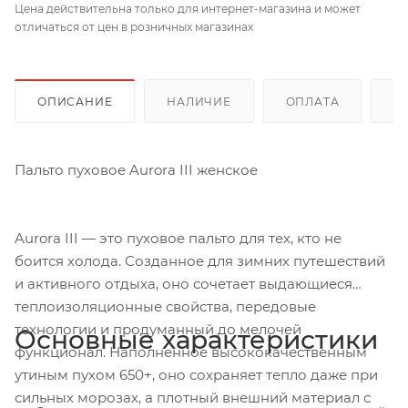
Цена действительна только для интернет-магазина и может
отличаться от цен в розничных магазинах
ОПИСАНИЕ
НАЛИЧИЕ
ОПЛАТА
Д
Пальто пуховое Aurora III женское
Aurora III — это пуховое пальто для тех, кто не
боится холода. Созданное для зимних путешествий
и активного отдыха, оно сочетает выдающиеся
теплоизоляционные свойства, передовые
технологии и продуманный до мелочей
Основные характеристики
функционал. Наполненное высококачественным
утиным пухом 650+, оно сохраняет тепло даже при
сильных морозах, а плотный внешний материал с