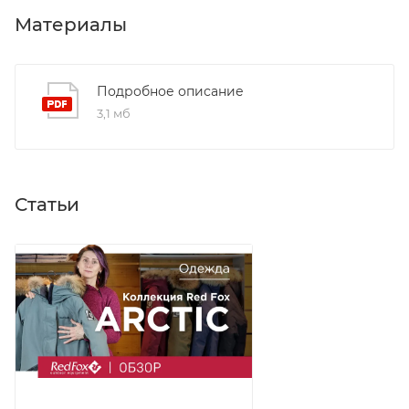
Микрофлисовая подкладка в области
Материалы
подбородка — мягкая и тёплая, не раздражает
кожу
Ветрозащитная планка на магнитных кнопках +
Подробное описание
утеплённая подпланка — надёжная герметизация
3,1 мб
центральной застёжки
Нагрудные карманы на молниях с флисовой
подкладкой High Loft — идеальны для
согревания рук или хранения перчаток
Статьи
Карман на рукаве с влагозащитной молнией —
удобное место для пропуска или карты
Регулируемые по длине рукава + удлинённые
трикотажные манжеты — полная защита
запястий от холода
Снегозащитная юбка — предотвращает
проникновение снега и ветра внутрь пальто