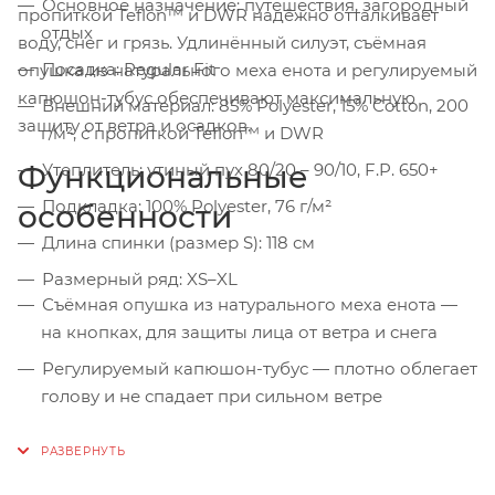
Основное назначение: путешествия, загородный
пропиткой Teflon™ и DWR надёжно отталкивает
отдых
воду, снег и грязь. Удлинённый силуэт, съёмная
Посадка: Regular Fit
опушка из натурального меха енота и регулируемый
капюшон-тубус обеспечивают максимальную
Внешний материал: 85% Polyester, 15% Cotton, 200
защиту от ветра и осадков.
г/м², с пропиткой Teflon™ и DWR
Функциональные
Утеплитель: утиный пух 80/20 – 90/10, F.P. 650+
Подкладка: 100% Polyester, 76 г/м²
особенности
Длина спинки (размер S): 118 см
Размерный ряд: XS–XL
Съёмная опушка из натурального меха енота —
на кнопках, для защиты лица от ветра и снега
Регулируемый капюшон-тубус — плотно облегает
голову и не спадает при сильном ветре
Дополнительный синтетический утеплитель в
зоне плеч — усиленная защита от холода