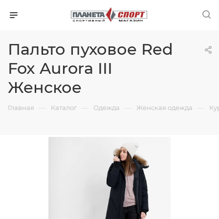
Пальто пуховое Red
Fox Aurora III
Женское
—
—
—
—
Главная
Каталог
Одежда
Женская одежда
Ку