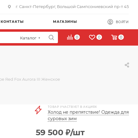
г. Санкт-Петербург, Большой Сампсониевский пр-т 45
КОНТАКТЫ
МАГАЗИНЫ
ВОЙТИ
0
0
0
Каталог
е Red Fox Aurora III Женское
ТОВАР УЧАСТВУЕТ В АКЦИЯХ
Холод не препятствие! Одежда для
суровых зим
59 500
₽
/шт