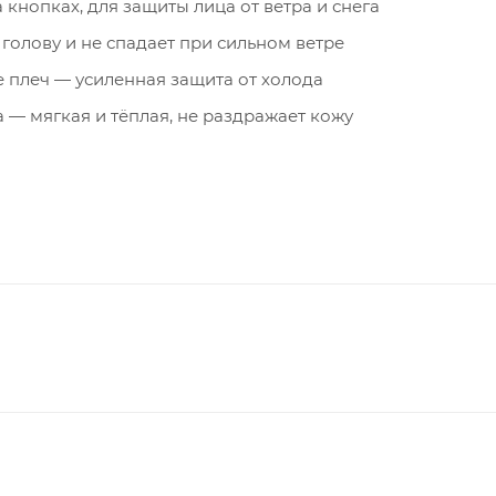
кнопках, для защиты лица от ветра и снега
голову и не спадает при сильном ветре
 плеч — усиленная защита от холода
— мягкая и тёплая, не раздражает кожу
утеплённая подпланка — надёжная герметизация центра
адкой High Loft — идеальны для согревания рук или хр
обное место для пропуска или карты
котажные манжеты — полная защита запястий от холода
ние снега и ветра внутрь пальто
ка под фигуру
одпланками — вентиляция и свобода движений при
ь и расстёгивать молнии даже в толстых перчатках