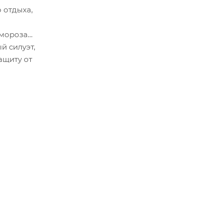
о отдыха,
морозах,
й силуэт,
ащиту от