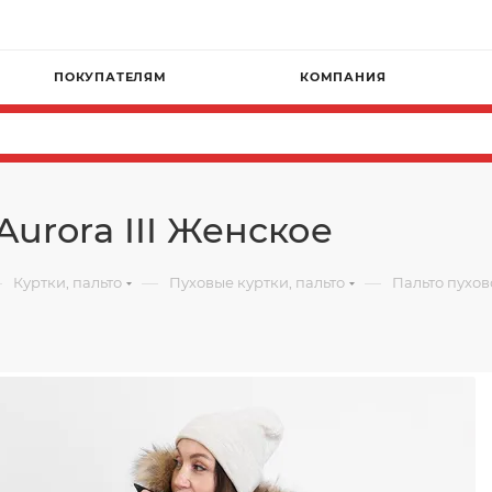
ПОКУПАТЕЛЯМ
КОМПАНИЯ
Aurora III Женское
—
—
—
Куртки, пальто
Пуховые куртки, пальто
Пальто пухово