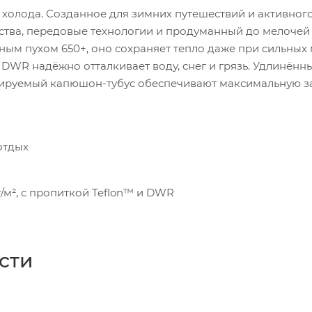
тся холода. Созданное для зимних путешествий и активног
ства, передовые технологии и продуманный до мелочей
ым пухом 650+, оно сохраняет тепло даже при сильных 
DWR надёжно отталкивает воду, снег и грязь. Удлинённы
улируемый капюшон-тубус обеспечивают максимальную з
отдых
 г/м², с пропиткой Teflon™ и DWR
сти