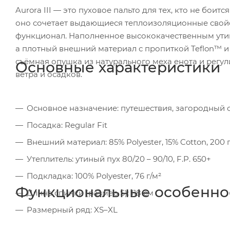
Aurora III — это пуховое пальто для тех, кто не бои
оно сочетает выдающиеся теплоизоляционные свой
функционал. Наполненное высококачественным утин
а плотный внешний материал с пропиткой Teflon™ и 
съёмная опушка из натурального меха енота и рег
Основные характеристики
ветра и осадков.
Основное назначение: путешествия, загородный 
Посадка: Regular Fit
Внешний материал: 85% Polyester, 15% Cotton, 200
Утеплитель: утиный пух 80/20 – 90/10, F.P. 650+
Подкладка: 100% Polyester, 76 г/м²
Функциональные особенно
Длина спинки (размер S): 118 см
Размерный ряд: XS–XL