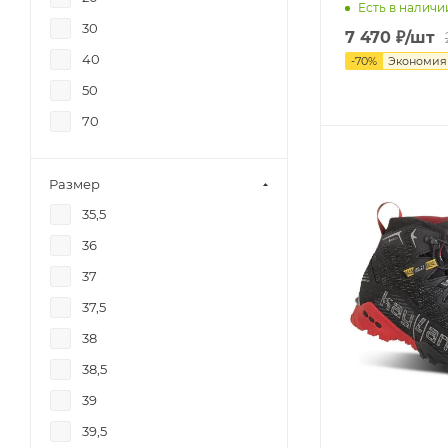
Есть в наличи
30
7 470
₽
/шт
40
-
70
%
Экономи
50
70
Размер
35,5
36
37
37,5
38
38,5
39
39,5