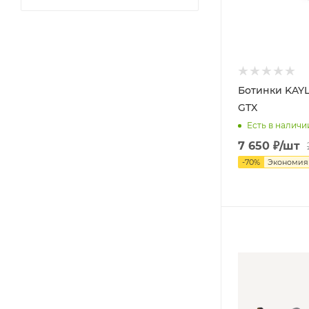
37.5
42.5
170
180
190
Ботинки KAYL
GTX
Есть в наличи
7 650
₽
/шт
-
70
%
Экономи