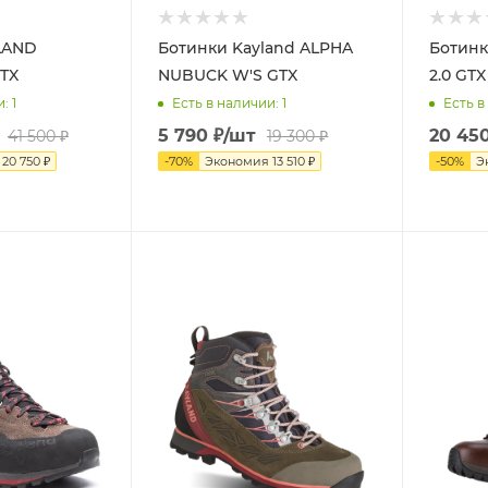
LAND
Ботинки Kayland ALPHA
Ботинк
TX
NUBUCK W'S GTX
2.0 GTX
и
: 1
Есть в наличии
: 1
Есть в
5 790
₽
/шт
20 45
41 500
₽
19 300
₽
я
20 750
₽
-
70
%
Экономия
13 510
₽
-
50
%
Э