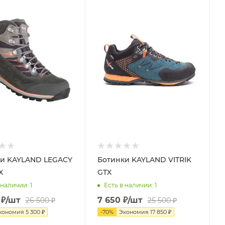
и KAYLAND LEGACY
Ботинки KAYLAND VITRIK
X
GTX
 наличии
: 1
Есть в наличии
: 1
₽
/шт
7 650
₽
/шт
26 500
₽
25 500
₽
кономия
5 300
₽
-
70
%
Экономия
17 850
₽