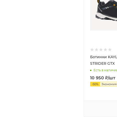
Ботинки KAY
STRIDER GTX
Есть в наличи
10 950
₽
/шт
-
50
%
Экономи