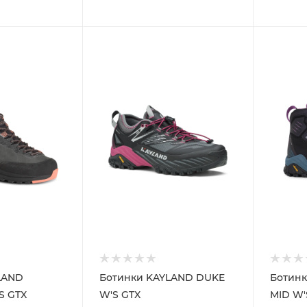
LAND
Ботинки KAYLAND DUKE
Ботин
S GTX
W'S GTX
MID W'