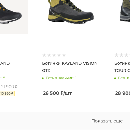
LAND
Ботинки KAYLAND VISION
Ботин
GTX
TOUR 
и
: 5
Есть в наличии
: 1
Есть в
21 900
₽
26 500
₽
/шт
28 90
я
10 950
₽
Показать еще