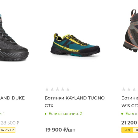
LAND DUKE
Ботинки KAYLAND TUONO
Ботинк
GTX
W'S GT
и
: 1
Есть в наличии
: 2
Есть в
21 200
28 500
₽
19 900
₽
/шт
я
14 250
₽
-
20
%
Э