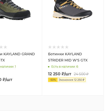
ки KAYLAND GRAND
Ботинки KAYLAND
GTX
STRIDER MID W'S GTX
 наличии
: 1
Есть в наличии
: 6
12 250
₽
/шт
24 500
₽
0
₽
/шт
-
50
%
Экономия
12 250
₽