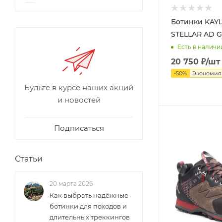
40
Ботинки KAY
40,5
STELLAR AD G
41
Есть в наличи
42
20 750
₽
/шт
42,5
-
50
%
Экономи
43
Будьте в курсе наших акций
43,5
и новостей
44
Подписаться
45
45,5
Статьи
46
47
20 марта 2026
47,5
Как выбрать надёжные
ботинки для походов и
36.5
длительных треккингов