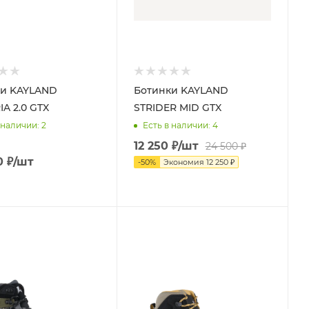
ки KAYLAND
Ботинки KAYLAND
A 2.0 GTX
STRIDER MID GTX
 наличии
: 2
Есть в наличии
: 4
12 250
₽
/шт
24 500
₽
0
₽
/шт
-
50
%
Экономия
12 250
₽