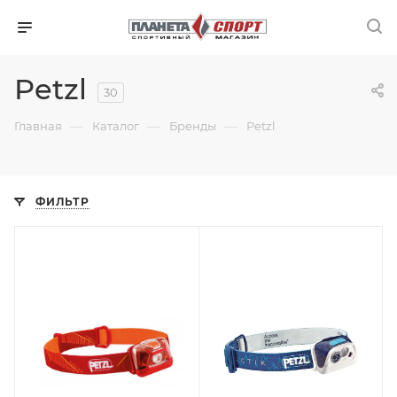
Petzl
30
—
—
—
Главная
Каталог
Бренды
Petzl
ФИЛЬТР