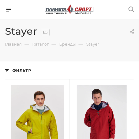
Stayer
65
—
—
—
Главная
Каталог
Бренды
Stayer
ФИЛЬТР