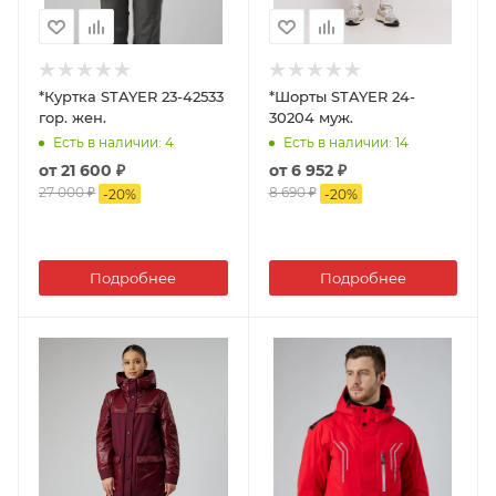
*Куртка STAYER 23-42533
*Шорты STAYER 24-
гор. жен.
30204 муж.
Есть в наличии
: 4
Есть в наличии
: 14
от
21 600 ₽
от
6 952 ₽
27 000 ₽
8 690 ₽
-
20
%
-
20
%
Подробнее
Подробнее