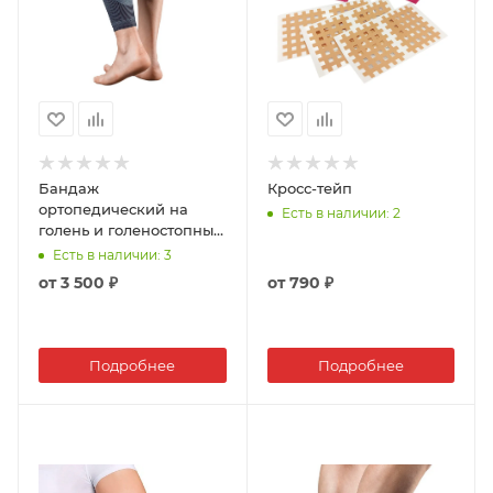
Бандаж
Кросс-тейп
ортопедический на
Есть в наличии
: 2
голень и голеностопный
сустав 400 KAN
Есть в наличии
: 3
от
3 500 ₽
от
790 ₽
Подробнее
Подробнее