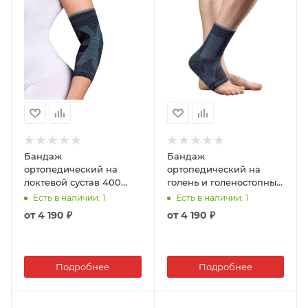
Бандаж
Бандаж
ортопедический на
ортопедический на
локтевой сустав 400
голень и голеностопный
KEL
сустав 400 TAN
Есть в наличии
: 1
Есть в наличии
: 1
от
4 190 ₽
от
4 190 ₽
Подробнее
Подробнее