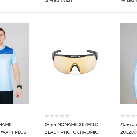
5 490
₽
/шт
4 190
ONAME
Очки NONAME SEEFELD
Лонгс
7 WAFT PLUS
BLACK PHOTOCHROMIC
200200