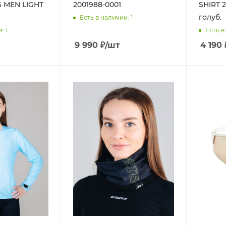
6 MEN LIGHT
2001988-0001
SHIRT 
голуб.
Есть в наличии
: 1
и
: 1
Есть в
9 990
₽
/шт
4 190