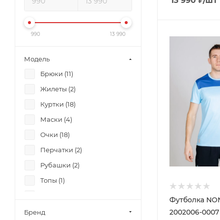
13 990
₽
/шт
990
13 990
Модель
Брюки (
11
)
Жилеты (
2
)
Куртки (
18
)
Маски (
4
)
Очки (
18
)
Перчатки (
2
)
Рубашки (
2
)
Топы (
1
)
Футболки (
25
)
Футболка N
Шарфы (
3
)
2002006-000
Бренд