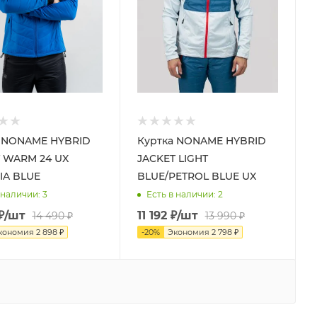
а NONAME HYBRID
Куртка NONAME HYBRID
 WARM 24 UX
JACKET LIGHT
IA BLUE
BLUE/PETROL BLUE UX
 наличии
: 3
Есть в наличии
: 2
₽
/шт
11 192
₽
/шт
14 490
₽
13 990
₽
кономия
2 898
₽
-
20
%
Экономия
2 798
₽