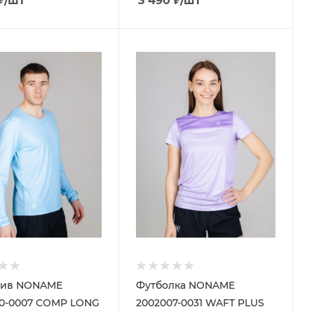
₽
/шт
3 490
₽
/шт
лив NONAME
Футболка NONAME
0-0007 COMP LONG
2002007-0031 WAFT PLUS