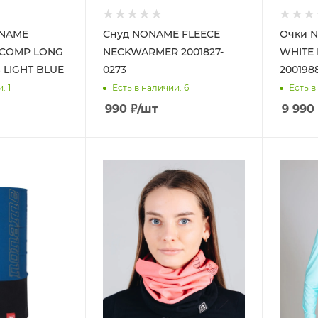
ONAME
Снуд NONAME FLEECE
Очки 
7 COMP LONG
NECKWARMER 2001827-
WHITE
 LIGHT BLUE
0273
200198
и
: 1
Есть в наличии
: 6
Есть в
990
₽
/шт
9 990