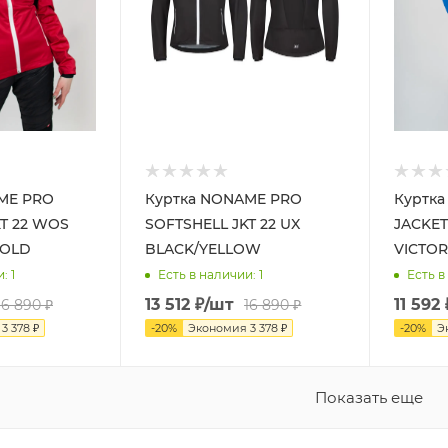
ME PRO
Куртка NONAME PRO
Куртк
KT 22 WOS
SOFTSHELL JKT 22 UX
JACKET
GOLD
BLACK/YELLOW
VICTOR
и
: 1
Есть в наличии
: 1
Есть в
13 512
₽
/шт
11 592
16 890
₽
16 890
₽
я
3 378
₽
-
20
%
Экономия
3 378
₽
-
20
%
Э
Показать еще