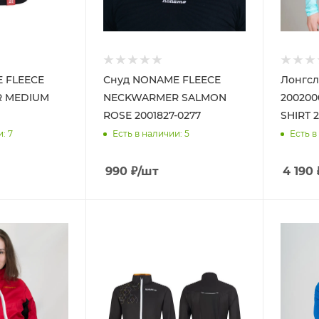
 FLEECE
Снуд NONAME FLEECE
Лонгс
 MEDIUM
NECKWARMER SALMON
200200
ROSE 2001827-0277
SHIRT 
и
: 7
Есть в наличии
: 5
Есть в
990
₽
/шт
4 190