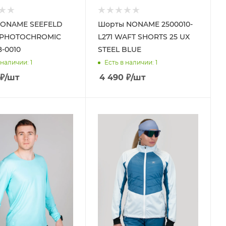
NONAME SEEFELD
Шорты NONAME 2500010-
 PHOTOCHROMIC
L271 WAFT SHORTS 25 UX
8-0010
STEEL BLUE
 наличии
: 1
Есть в наличии
: 1
₽
/шт
4 490
₽
/шт