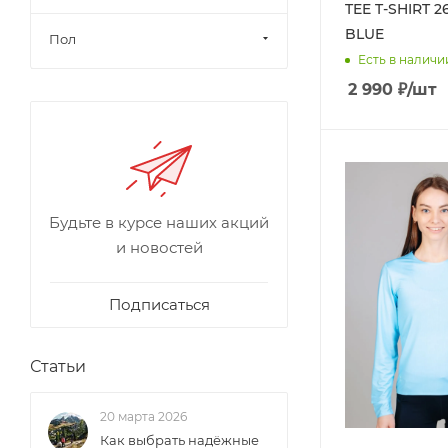
TEE T-SHIRT 2
Шорты (
16
)
BLUE
Пол
Юбки (
1
)
Есть в наличи
2 990
₽
/шт
Будьте в курсе наших акций
и новостей
Подписаться
Статьи
20 марта 2026
Как выбрать надёжные