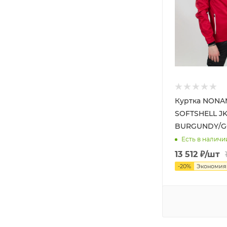
Куртка NONA
SOFTSHELL J
BURGUNDY/
Есть в наличи
13 512
₽
/шт
-
20
%
Экономи