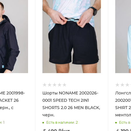
E 2001998-
Шорты NONAME 2002026-
Лонгс
ACKET 26
0001 SPEED TECH 2IN1
200200
рн., с
SHORTS 2.0 26 MEN BLACK,
SHIRT 
черн.
ментол.
и
: 1
Есть в наличии
: 2
Есть в