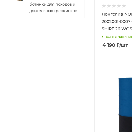
ботинки для походов и
длительных треккингов
Лонгслив N
2002001-000
SHIRT 26 WOS
Есть в наличи
4 190
₽
/шт