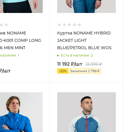
лив NONAME
Куртка NONAME HYBRID
0-K001 COMP LONG
JACKET LIGHT
26 MEN MINT
BLUE/PETROL BLUE WOS
 наличии
: 1
Есть в наличии
: 2
11 192
₽
/шт
13 990
₽
₽
/шт
-
20
%
Экономия
2 798
₽