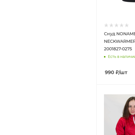
Снуд NONAME
NECKWARMER
2001827-0275
Есть в наличи
990
₽
/шт