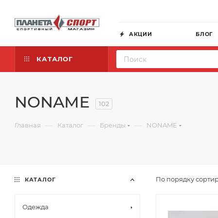
АКЦИИ
БЛОГ
КАТАЛОГ
NONAME
102
—
—
—
Главная
Каталог
Бренды
NONAME
По порядку сортир
КАТАЛОГ
Одежда