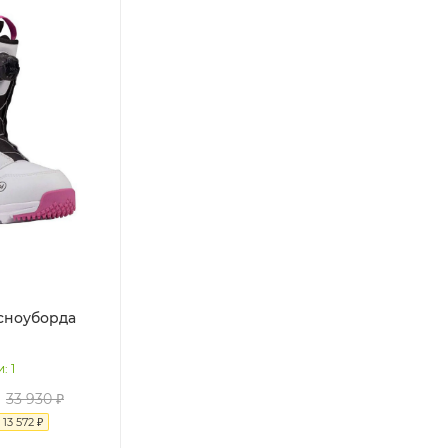
сноуборда
и
: 1
33 930
₽
я
13 572
₽