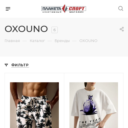
OXOUNO
6
—
—
—
Главная
Каталог
Бренды
OXOUNO
ФИЛЬТР