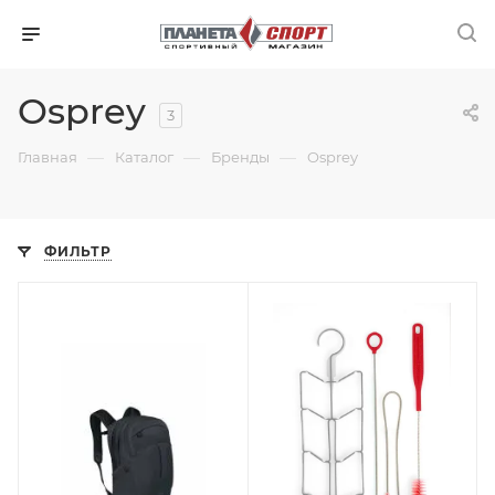
Osprey
3
—
—
—
Главная
Каталог
Бренды
Osprey
ФИЛЬТР