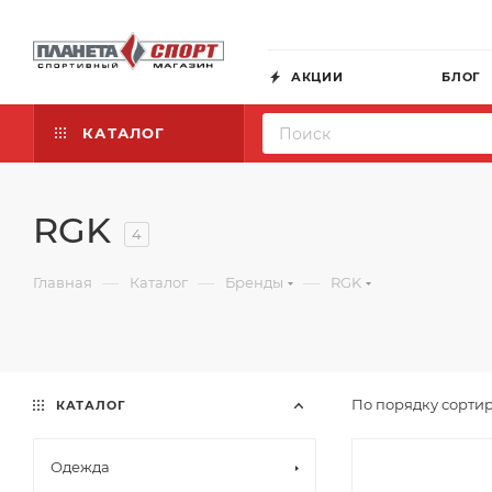
АКЦИИ
БЛОГ
КАТАЛОГ
RGK
4
—
—
—
Главная
Каталог
Бренды
RGK
По порядку сортир
КАТАЛОГ
Одежда