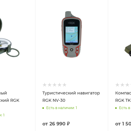
ный
Туристический навигатор
Компас
ский RGK
RGK NV-30
RGK TK
Есть в наличии
: 1
Есть в
и
: 1
от
26 990 ₽
от
1 5