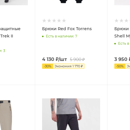
защитные
Брюки Red Fox Torrens
Брюки 
Trek II
Shell 
Есть в наличии
: 7
Есть в
и
: 3
4 130
₽
/шт
3 950
5 900
₽
-
30
%
Экономия
1 770
₽
-
50
%
Э