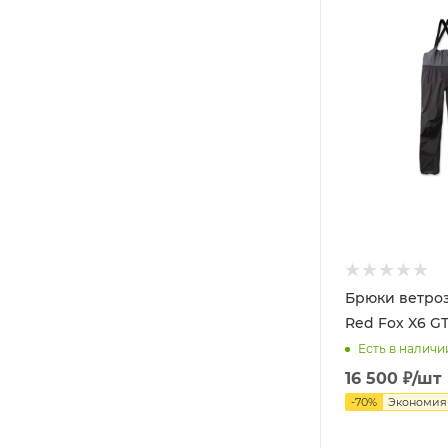
Брюки ветро
Red Fox X6 G
Есть в наличи
16 500
₽
/шт
-
70
%
Экономи