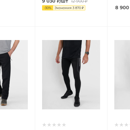
9 030
₽
/шт
12 900
₽
8 900
-
30
%
Экономия
3 870
₽