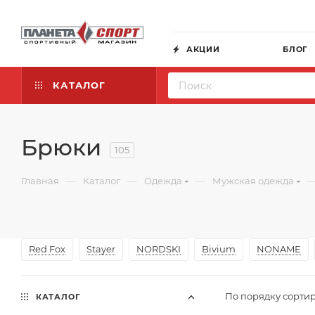
АКЦИИ
БЛОГ
КАТАЛОГ
Брюки
105
—
—
—
Главная
Каталог
Одежда
Мужская одежда
Red Fox
Stayer
NORDSKI
Bivium
NONAME
По порядку сортир
КАТАЛОГ