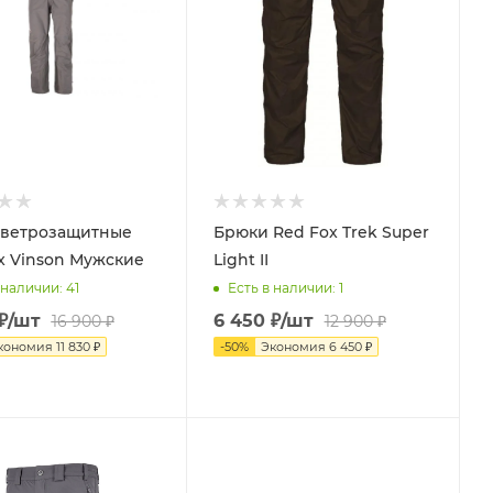
 ветрозащитные
Брюки Red Fox Trek Super
x Vinson Мужские
Light II
 наличии
: 41
Есть в наличии
: 1
₽
/шт
6 450
₽
/шт
16 900
₽
12 900
₽
кономия
11 830
₽
-
50
%
Экономия
6 450
₽