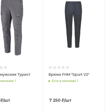
мужские Турист
Брюки FHM "Spurt V2"
 наличии
: 1
Есть в наличии
: 1
₽
/шт
7 250
₽
/шт