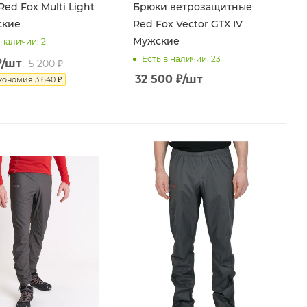
ed Fox Multi Light
Брюки ветрозащитные
ские
Red Fox Vector GTX IV
Мужские
 наличии
: 2
Есть в наличии
: 23
₽
/шт
5 200
₽
32 500
₽
/шт
кономия
3 640
₽