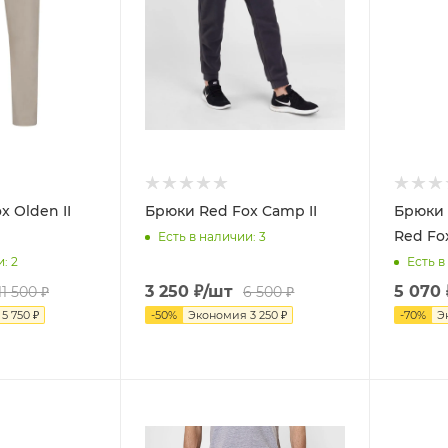
 Olden II
Брюки Red Fox Camp II
Брюки
Red Fo
Есть в наличии
: 3
и
: 2
Есть в
3 250
₽
/шт
5 070
11 500
₽
6 500
₽
я
5 750
₽
-
50
%
Экономия
3 250
₽
-
70
%
Э