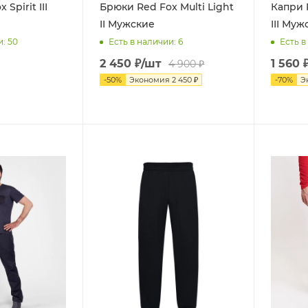
Spirit III
Брюки Red Fox Multi Light
Капри R
II Мужские
III Муж
и
: 50
Есть в наличии
: 6
Есть в
2 450
₽
/шт
1 560
4 900
₽
-
50
%
Экономия
2 450
₽
-
70
%
Э