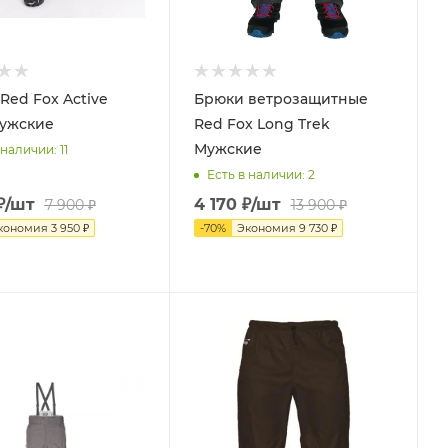
Red Fox Active
Брюки ветрозащитные
Мужские
Red Fox Long Trek
Мужские
 наличии
: 11
Есть в наличии
: 2
₽
/шт
4 170
₽
/шт
7 900
₽
13 900
₽
кономия
3 950
₽
-
70
%
Экономия
9 730
₽