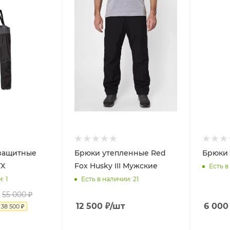
защитные
Брюки утепленные Red
Брюки 
TX
Fox Husky III Мужские
Есть в
и
: 1
Есть в наличии
: 21
55 000
₽
12 500
₽
/шт
6 000
я
38 500
₽