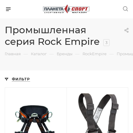
Промышленная
серия Rock Empire
3
—
—
—
—
Главная
Каталог
Бренды
RockEmpire
Промыш
ФИЛЬТР