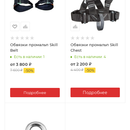
Обвязки промальп Skill
Обвязки промальп Skill
Belt
Chest
Есть в наличии
: 1
Есть в наличии
: 4
от
2 200 ₽
от
3 800 ₽
4 400 ₽
7 600 ₽
-
50
%
-
50
%
Подробнее
Подробнее