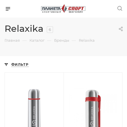
Relaxika
6
—
—
—
Главная
Каталог
Бренды
Relaxika
ФИЛЬТР