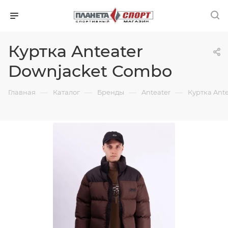
Куртка Anteater
Downjacket Combo
—
—
—
—
Главная
Каталог
Бренды
Anteater
Куртка Ant