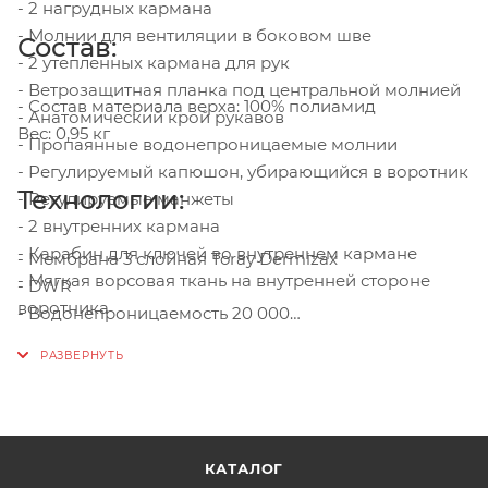
- 2 нагрудных кармана
- Молнии для вентиляции в боковом шве
Состав:
- 2 утепленных кармана для рук
- Ветрозащитная планка под центральной молнией
- Состав материала верха: 100% полиамид
- Анатомический крой рукавов
Вес: 0,95 кг
- Пропаянные водонепроницаемые молнии
- Регулируемый капюшон, убирающийся в воротник
Технологии:
- Регулируемые манжеты
- 2 внутренних кармана
- Карабин для ключей во внутреннем кармане
- Мембрана 3 слойная Toray Dermizax
- Мягкая ворсовая ткань на внутренней стороне
- DWR
воротника
- Водонепроницаемость 20 000
- Паропроводимость 10 000
- Плотность ткани г/м.кв: 137
- Mолнии YKK
КАТАЛОГ