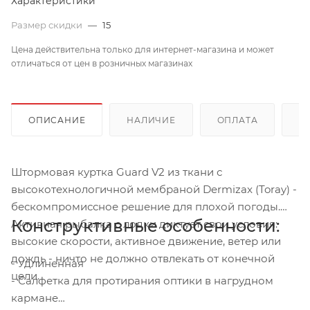
Характеристики
Размер скидки
—
15
Цена действительна только для интернет-магазина и может
отличаться от цен в розничных магазинах
ОПИСАНИЕ
НАЛИЧИЕ
ОПЛАТА
Д
Штормовая куртка Guard V2 из ткани с
высокотехнологичной мембраной Dermizax (Toray) -
бескомпромиссное решение для плохой погоды.
Конструктивные особенности:
Активная рыбалка с лодки диктует свои условия:
высокие скорости, активное движение, ветер или
дождь - ничто не должно отвлекать от конечной
- Удлиненная
цели.
- Салфетка для протирания оптики в нагрудном
кармане