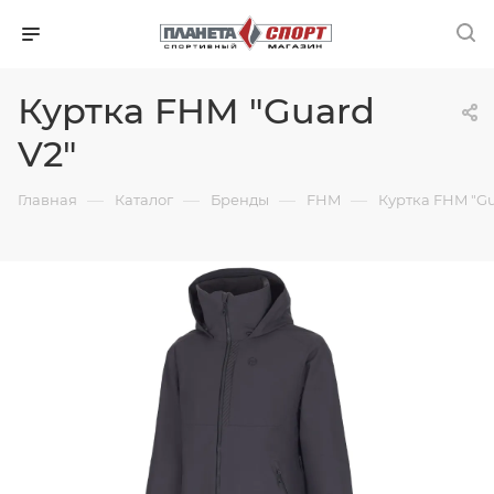
Куртка FHM "Guard
V2"
—
—
—
—
Главная
Каталог
Бренды
FHM
Куртка FHM "Gu