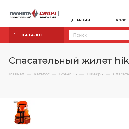
АКЦИИ
БЛОГ
КАТАЛОГ
Спасательный жилет hik
—
—
—
—
Главная
Каталог
Бренды
HikeXp
Спасате