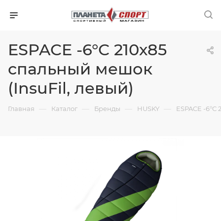
ESPACE -6°С 210х85
спальный мешок
(InsuFil, левый)
—
—
—
—
Главная
Каталог
Бренды
HUSKY
ESPACE -6°С 