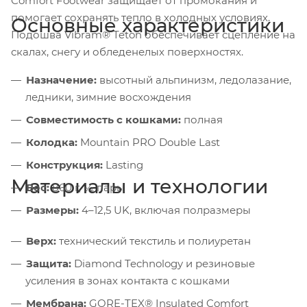
Comfort Footwear защищает от промокания и
помогает сохранять тепло в холодных условиях.
Основные характеристики
Подошва Vibram® Teton обеспечивает сцепление на
скалах, снегу и обледенелых поверхностях.
Назначение:
высотный альпинизм, ледолазание,
ледники, зимние восхождения
Совместимость с кошками:
полная
Колодка:
Mountain PRO Double Last
Конструкция:
Lasting
Материалы и технологии
Вес:
860 г, ½ пары
Размеры:
4–12,5 UK, включая полразмеры
Верх:
технический текстиль и полиуретан
Защита:
Diamond Technology и резиновые
усиления в зонах контакта с кошками
Мембрана:
GORE-TEX® Insulated Comfort