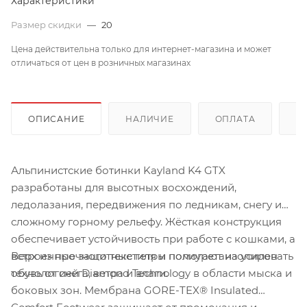
Характеристики
Размер скидки
—
20
Цена действительна только для интернет-магазина и может
отличаться от цен в розничных магазинах
ОПИСАНИЕ
НАЛИЧИЕ
ОПЛАТА
Д
Альпинистские ботинки Kayland K4 GTX
разработаны для высотных восхождений,
ледолазания, передвижения по ледникам, снегу и
сложному горному рельефу. Жёсткая конструкция
обеспечивает устойчивость при работе с кошками, а
Верх из прочного текстиля и полиуретана усилен
встроенные защитные гетры помогают изолировать
технологией Diamond Technology в области мыска и
обувь от снега, ветра и влаги.
боковых зон. Мембрана GORE-TEX® Insulated