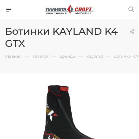
Ботинки KAYLAND K4
GTX
—
—
—
—
Главная
Каталог
Бренды
Kayland
Ботинки KA