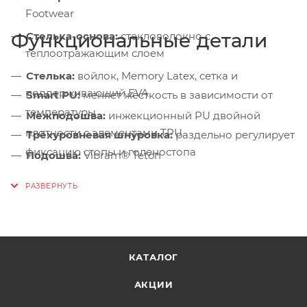
Footwear
Функциональные детали
Стелька-основа:
стекловолокно с
теплоотражающим слоем
Стелька:
войлок, Memory Latex, сетка и
поддерживающий EVA
Smart PU:
меняет жёсткость в зависимости от
температуры
Межподошва:
инжекционный PU двойной
плотности с элементами TPU
Трёхуровневая шнуровка:
раздельно регулирует
фиксацию стопы и голеностопа
Подошва:
Vibram® Teton
Защитные гетры:
полиамидная конструкция с
влагозащитной молнией Easy Zip
Жёсткая платформа:
обеспечивает стабильность
при использовании кошек
КАТАЛОГ
АКЦИИ