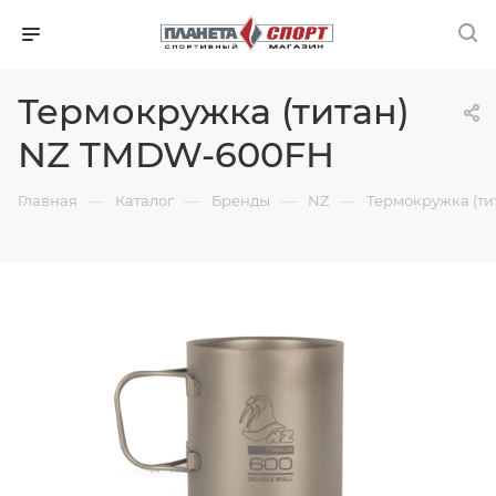
Термокружка (титан)
NZ TMDW-600FH
—
—
—
—
Главная
Каталог
Бренды
NZ
Термокружка (т