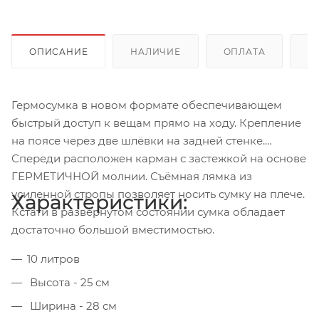
ОПИСАНИЕ
НАЛИЧИЕ
ОПЛАТА
Д
Гермосумка в новом формате обеспечивающем
быстрый доступ к вещам прямо на ходу. Крепление
на поясе через две шлёвки на задней стенке.
Спереди расположен карман с застежкой на основе
ГЕРМЕТИЧНОЙ молнии. Съёмная лямка из
усиленной стропы позволяет носить сумку на плече.
Характеристики:
Кстати в развёрнутом состоянии сумка обладает
достаточно большой вместимостью.
10 литров
Высота - 25 см
Ширина - 28 см