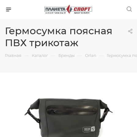
Гермосумка поясная
ПВХ трикотаж
—
—
—
—
Главная
Каталог
Бренды
Orlan
Гермосумка п