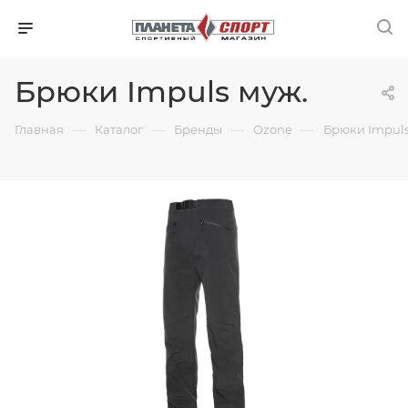
Брюки Impuls муж.
—
—
—
—
Главная
Каталог
Бренды
Ozone
Брюки Impuls