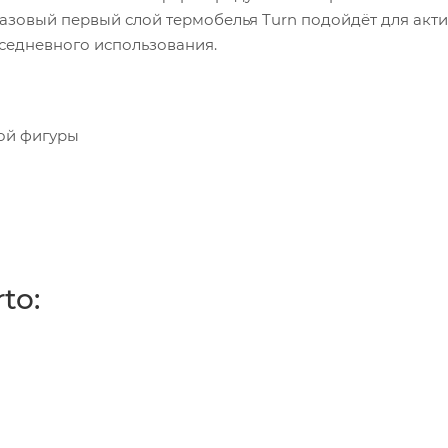
азовый первый слой термобелья Turn подойдёт для акт
вседневного использования.
ой фигуры
to: