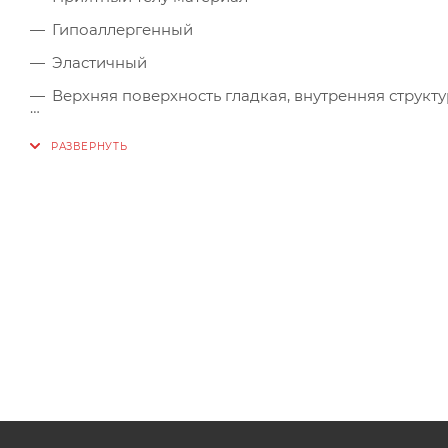
Гипоаллергенный
Эластичный
Верхняя поверхность гладкая, внутренняя структу
Отводит влагу от тела, способствует ее испарени
Дышащая структура
Утепляющие свойства
Быстро сохнет
Долгое время не теряет внешнего вида