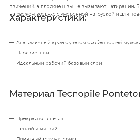
движений, а плоские швы не вызывают натираний. Б
на свежем воздухе с умеренной нагрузкой и для по
Характеристики:
Анатомичный крой с учётом особенностей мужск
Плоские швы
Идеальный рабочий базовый слой
Материал Tecnopile Pontetor
Прекрасно тянется
Легкий и мягкий
Приятный телу материал