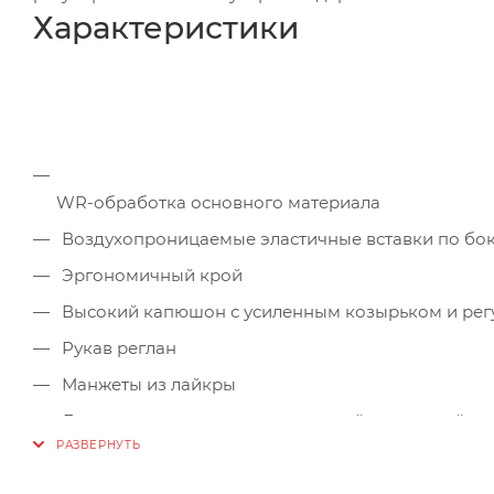
Характеристики
WR-обработка основного материала
Воздухопроницаемые эластичные вставки по бок
Эргономичный крой
Высокий капюшон с усиленным козырьком и рег
Рукав реглан
Манжеты из лайкры
Два кармана на молнии с сетчатой подкладой
Фронтальная молния
Светоотражающие элементы