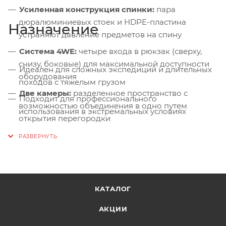
Усиленная конструкция спинки:
пара
дюралюминиевых стоек и HDPE-пластина
Назначение
устраняют давление предметов на спину
Система 4WE:
четыре входа в рюкзак (сверху,
снизу, боковые) для максимальной доступности
Идеален для сложных экспедиций и длительных
оборудования
походов с тяжелым грузом
Две камеры:
разделенное пространство с
Подходит для профессионального
возможностью объединения в одно путем
использования в экстремальных условиях
открытия перегородки
Съемная крышка:
легко снимается и
используется как поясная или наплечная сумка
Карманы:
сетчатый на внутренней стороне
крышки с клипсой для ключей, внешний на
крышке для аптечки, просторные боковые на
КАТАЛОГ
молнии, открытые боковые для бутылок
АКЦИИ
Питьевая система:
выход между верхними