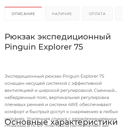
ОПИСАНИЕ
НАЛИЧИЕ
ОПЛАТА
Д
Рюкзак экспедиционный
Pinguin Explorer 75
Экспедиционный рюкзак Pinguin Explorer 75
оснащен несущей системой с эффективной
вентиляцией и широкой регулировкой. Съемный
набедренный пояс, вертикальная регулировка
плечевых ремней и система 4WE обеспечивают
комфорт и быстрый доступ к снаряжению в любых
условиях. Усиленная спинка с дюралюминиевыми
Основные характеристики
стойками и HDPE-пластиной распределяет вес