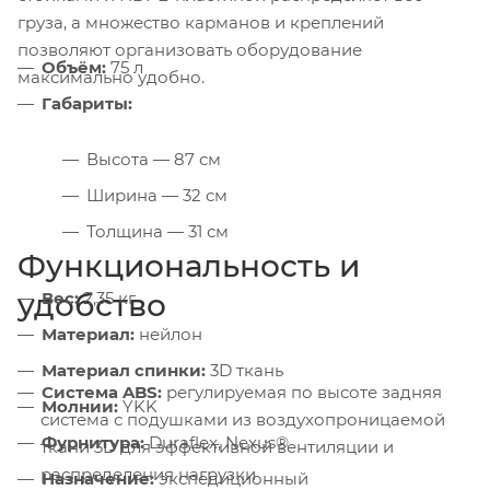
груза, а множество карманов и креплений
позволяют организовать оборудование
Объём:
75 л
максимально удобно.
Габариты:
Высота — 87 см
Ширина — 32 см
Толщина — 31 см
Функциональность и
удобство
Вес:
2,35 кг
Материал:
нейлон
Материал спинки:
3D ткань
Система ABS:
регулируемая по высоте задняя
Молнии:
YKK
система с подушками из воздухопроницаемой
Фурнитура:
Duraflex, Nexus®
ткани 3D для эффективной вентиляции и
распределения нагрузки
Назначение:
экспедиционный