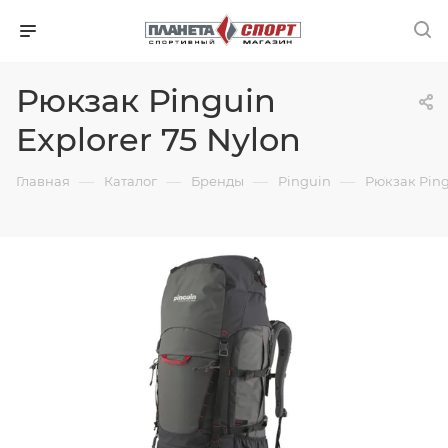
Рюкзак Pinguin
Explorer 75 Nylon
—
—
—
—
Главная
Каталог
Бренды
Pinguin
Рюкзак Ping