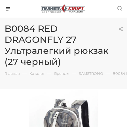
B0084 RED
DRAGONFLY 27
Ультралегкий рюкзак
(27 черный)
—
—
—
—
Главная
Каталог
Бренды
SAMSTRONG
B0084 