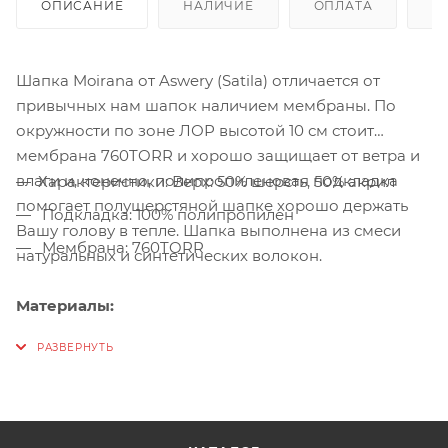
ОПИСАНИЕ
НАЛИЧИЕ
ОПЛАТА
Д
Шапка Moirana от Aswery (Satila) отличается от
привычных нам шапок наличием мембраны. По
окружности по зоне ЛОР высотой 10 см стоит
мембрана 760TORR и хорошо защищает от ветра и
влаги и, конечно, полипропиленовая подкладка
Характеристики: Верх: 50% шерсть, 50% акрил
помогает полушерстяной шапке хорошо держать
Подкладка: 100% полипропилен
Вашу голову в тепле. Шапка выполнена из смеси
Мембрана: 760TORR
натуральных и синтетических волокон.
Материалы: