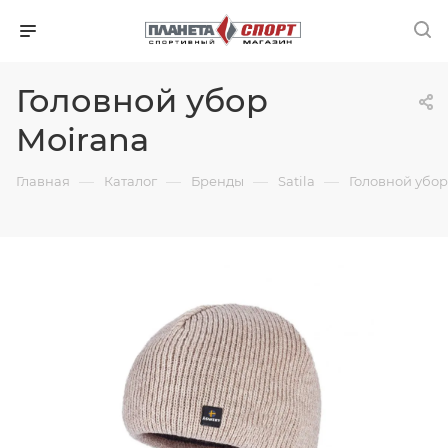
Головной убор
Moirana
—
—
—
—
Главная
Каталог
Бренды
Satila
Головной убор