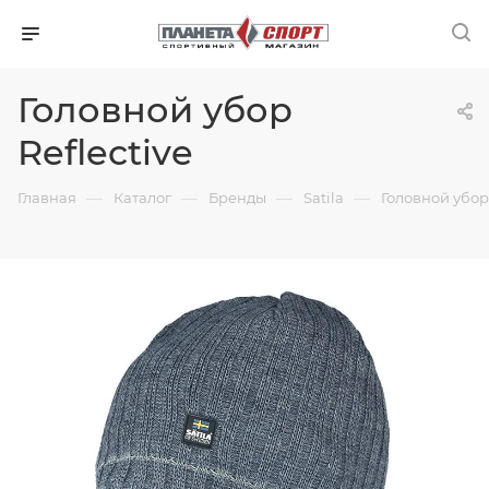
Головной убор
Reflective
—
—
—
—
Главная
Каталог
Бренды
Satila
Головной убор 