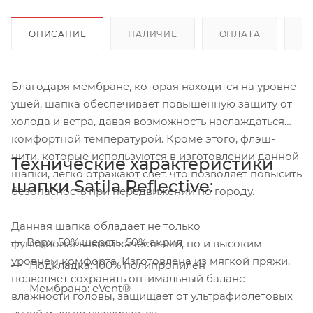
ОПИСАНИЕ
НАЛИЧИЕ
ОПЛАТА
Д
Благодаря мембране, которая находится на уровне
ушей, шапка обеспечивает повышенную защиту от
холода и ветра, давая возможность наслаждаться
комфортной температурой. Кроме этого, флэш-
нити, которые используются в изготовлении данной
Технические характеристики
шапки, легко отражают свет, что позволяет повысить
шапки Satila Reflective:
безопасность при передвижении по городу.
Данная шапка обладает не только
Верх: 50% шерсть, 50% акрил
функциональными качествами, но и высоким
уровнем комфорта. Изготовлена из мягкой пряжи,
Подкладка: 100% полипропилен
позволяет сохранять оптимальный баланс
Мембрана: eVent®
влажности головы, защищает от ультрафиолетовых