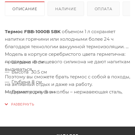
ОПИСАНИЕ
НАЛИЧИЕ
ОПЛАТА
Д
Термос FBB-1000B SBK
объемом 1 л сохраняет
напитки горячими или холодными более 24 ч
благодаря технологии вакуумной термоизоляции.
Модель в корпусе серебристого цвета герметична:
прокладки из пищевого силикона не дают напиткам
Ширина 8 см
выливаться.
Высота 30.5 см
Поэтому вы сможете брать термос с собой в походы,
Глубина 8 см
на активный отдых и даже на работу.
Материал корпуса и колбы – нержавеющая сталь,
Диаметр дна 8 см
которая никак не влияет на вкус и аромат напитков.
Вес 0.52 кг
Термос оснащен пробкой клапанного типа: она
открывается одним нажатием и исключает
надобность откручивать крышку полностью.
Всего одно нажатие – и вы сможете выпить