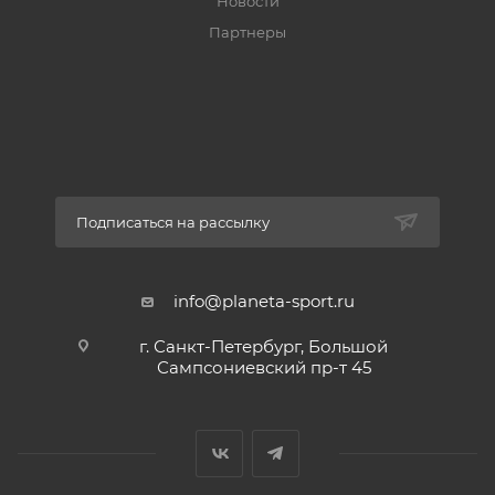
Новости
- прозрачный карман для визитки.
Партнеры
- обьем 90л
- масса 2540
- габариты 80*35*40
Подписаться на рассылку
info@planeta-sport.ru
г. Санкт-Петербург, Большой
Сампсониевский пр-т 45