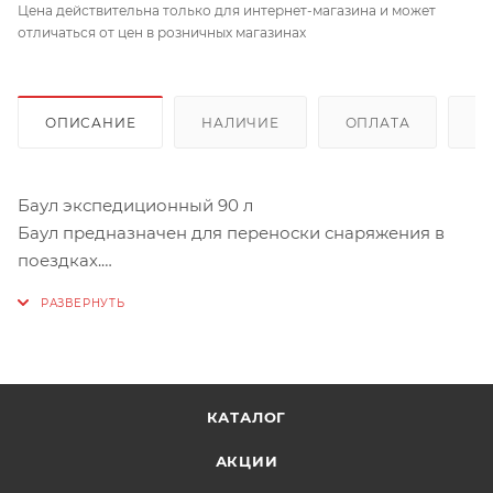
Цена действительна только для интернет-магазина и может
отличаться от цен в розничных магазинах
ОПИСАНИЕ
НАЛИЧИЕ
ОПЛАТА
Д
Баул экспедиционный 90 л
Баул предназначен для переноски снаряжения в
поездках.
Баул выполнен из прочной износостойкой ткани,
предназначенной для использования в самых
тяжелых условиях. Конструкция позволяет с
легкостью помещать и доставать из него
КАТАЛОГ
необходимое снаряжение.
АКЦИИ
Особенности: