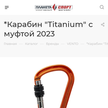
*Карабин "Titanium" с
муфтой 2023
—
—
—
—
Главная
Каталог
Бренды
VENTO
*Карабин "Ti