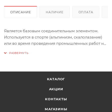
ОПИСАНИЕ
НАЛИЧИЕ
ОПЛАТА
Д
Является базовым соединительным элементом.
Используется в спорте (альпинизм, скалолазание)
или во время проведения промышленных работ на
высоте.
Карабин HMS формы с резьбовой муфтой имеет
широкий спектр применения, удобен для работы со
спусковыми устройствами, для организации
КАТАЛОГ
станций и полиспастов. Данная форма лучше всего
подходит для использования с узлом UIAA.
АКЦИИ
КОНТАКТЫ
Геометрия карабина и форма сечения
обеспечивают высокие прочностные
МАГАЗИНЫ