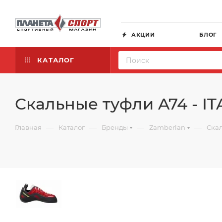
АКЦИИ
БЛОГ
КАТАЛОГ
Скальные туфли A74 - IT
—
—
—
—
Главная
Каталог
Бренды
Zamberlan
Скал