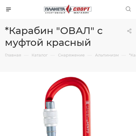
*Карабин "ОВАЛ" с
муфтой красный
—
—
—
—
Главная
Каталог
Снаряжение
Альпинизм
*К