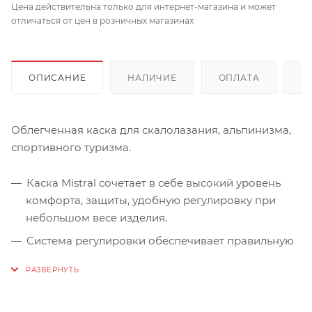
Цена действительна только для интернет-магазина и может
отличаться от цен в розничных магазинах
ОПИСАНИЕ
НАЛИЧИЕ
ОПЛАТА
Д
Облегченная каска для скалолазания, альпинизма,
спортивного туризма.
Каска Mistral сочетает в себе высокий уровень
комфорта, защиты, удобную регулировку при
небольшом весе изделия.
Система регулировки обеспечивает правильную
посадку каски на голове. А разветвленная
система вентиляции обеспечивает комфорт при
длительном использовании.