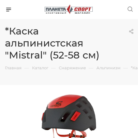
*Каска
альпинистская
"Mistral" (52-58 см)
—
—
—
—
Главная
Каталог
Снаряжение
Альпинизм
*Ка