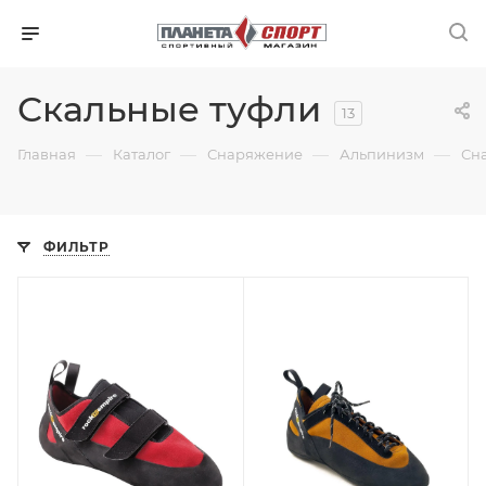
Скальные туфли
13
—
—
—
—
Главная
Каталог
Снаряжение
Альпинизм
Сн
ФИЛЬТР