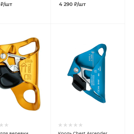
₽
/шт
4 290
₽
/шт
для веревки
Кроль Chest Ascender