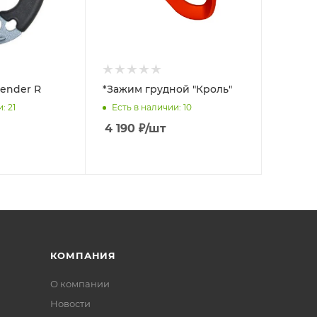
ender R
*Зажим грудной "Кроль"
и
: 21
Есть в наличии
: 10
4 190
₽
/шт
КОМПАНИЯ
О компании
Новости