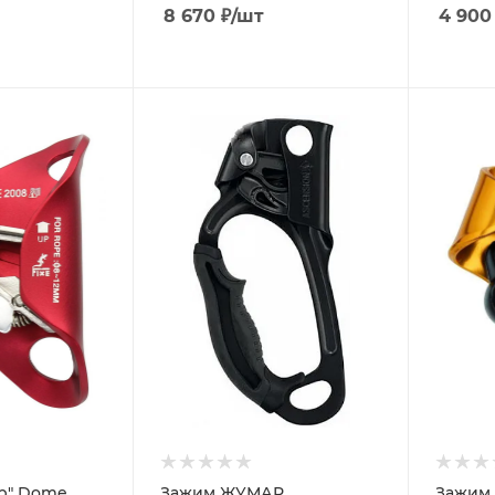
8 670
₽
/шт
4 900
р" Dome
Зажим ЖУМАР
Зажим 