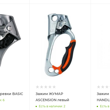
ревки BASIC
Зажим ЖУМАР
Зажим 
ASCENSION левый
HANDLE
и
: 6
Есть в наличии
: 2
Есть в