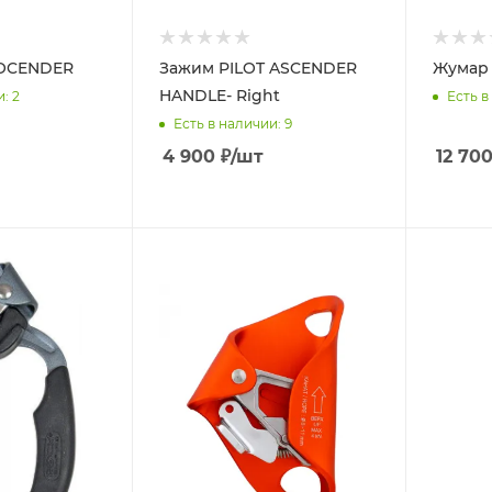
OCENDER
Зажим PILOT ASCENDER
Жумар 
HANDLE- Right
и
: 2
Есть в
Есть в наличии
: 9
4 900
₽
/шт
12 70