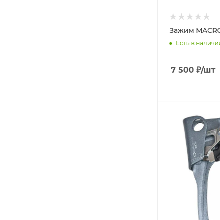
Зажим MACR
Есть в наличи
7 500
₽
/шт