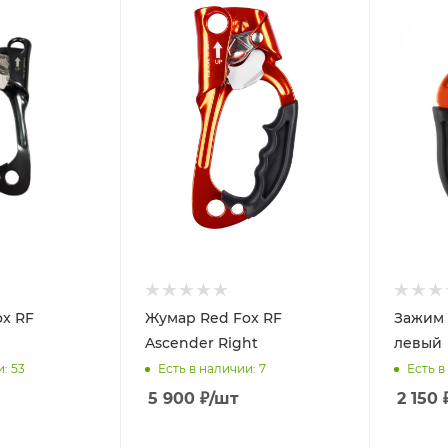
x RF
Жумар Red Fox RF
Зажим
Ascender Right
левый
и
: 53
Есть в наличии
: 7
Есть в
5 900
₽
/шт
2 150