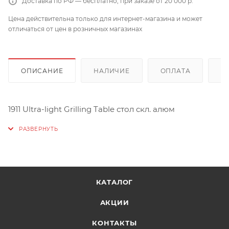
Доставка по РФ — бесплатно, при заказе от 20 000 р.
Цена действительна только для интернет-магазина и может
отличаться от цен в розничных магазинах
ОПИСАНИЕ
НАЛИЧИЕ
ОПЛАТА
Д
1911 Ultra-light Grilling Table стол скл. алюм
КАТАЛОГ
АКЦИИ
КОНТАКТЫ