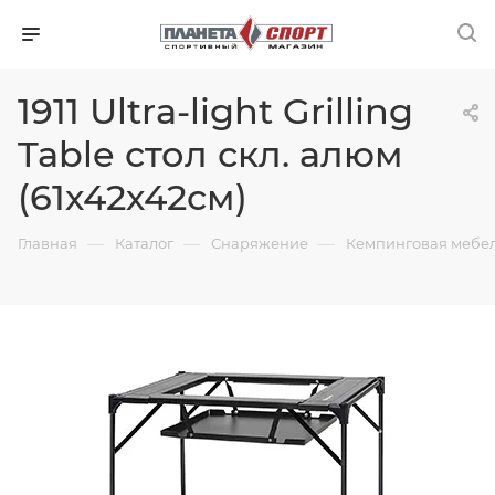
1911 Ultra-light Grilling
Table стол скл. алюм
(61х42х42см)
—
—
—
Главная
Каталог
Снаряжение
Кемпинговая мебе