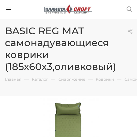
BASIC REG MAT
самонадувающиеся
коврики
(185х60х3,оливковый)
—
—
—
—
Главная
Каталог
Снаряжение
Коврики
Само