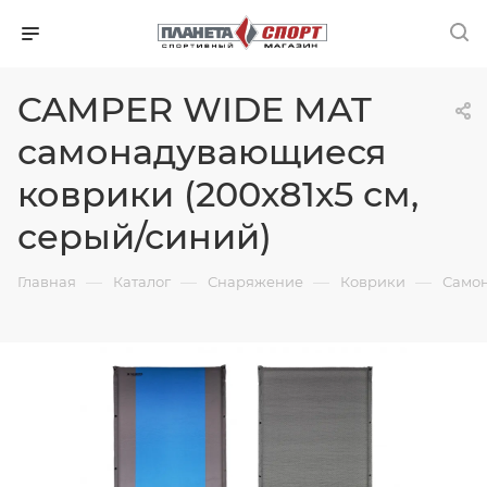
CAMPER WIDE MAT
самонадувающиеся
коврики (200х81х5 см,
серый/синий)
—
—
—
—
Главная
Каталог
Снаряжение
Коврики
Само