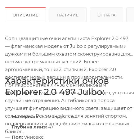
ОПИСАНИЕ
НАЛИЧИЕ
ОПЛАТА
Д
Солнцезащитные очки альпиниста Explorer 2.0 497
— флагманская модель от Julbo с регулируемыми
дужками и большим охватом сконструирована для
весьма экстремальных условий. Более
эргономичный, тонкий, стильный, Explorer 2.0
достигает новых вершин в производительности.
Характеристики очков
Поликарбонатная линза с антибликовым
Explorer 2.0 497 Julbo:
покрытием: улучшает визуальный комфорт, устраняя
случайные отражения. Антибликовая полоса
улучшает фильтрацию видимого света, защищает от
солнечного. Рекомендуется для занятий спортом,
Материал:
поликарбонат
подвергающихся воздействию сильных солнечных
Глубина линз:
47
бликов.
Пол:
унисекс