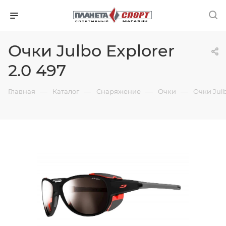
Очки Julbo Explorer
2.0 497
—
—
—
—
Главная
Каталог
Снаряжение
Очки
Очки Julb