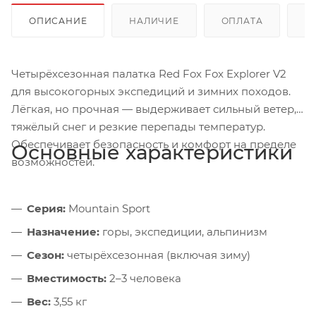
ОПИСАНИЕ
НАЛИЧИЕ
ОПЛАТА
Д
Четырёхсезонная палатка Red Fox Fox Explorer V2
для высокогорных экспедиций и зимних походов.
Лёгкая, но прочная — выдерживает сильный ветер,
тяжёлый снег и резкие перепады температур.
Обеспечивает безопасность и комфорт на пределе
Основные характеристики
возможностей.
Серия:
Mountain Sport
Назначение:
горы, экспедиции, альпинизм
Сезон:
четырёхсезонная (включая зиму)
Вместимость:
2–3 человека
Вес:
3,55 кг