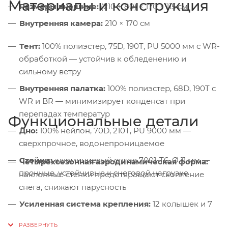
Материалы и конструкция
Размеры внешние:
(210 + 80) × 170 × 115 см
Внутренняя камера:
210 × 170 см
Тент:
100% полиэстер, 75D, 190T, PU 5000 мм с WR-
обработкой — устойчив к обледенению и
сильному ветру
Внутренняя палатка:
100% полиэстер, 68D, 190T с
WR и BR — минимизирует конденсат при
перепадах температур
Функциональные детали
Дно:
100% нейлон, 70D, 210T, PU 9000 мм —
сверхпрочное, водонепроницаемое
Стойки:
алюминиевый сплав 7001-T6, Ø 11 мм —
Четырёхсезонная аэродинамическая форма:
прочные, устойчивые к снеговой нагрузке
наклонные стенки предотвращают скопление
снега, снижают парусность
Усиленная система крепления:
12 колышек и 7
оттяжек — надёжная фиксация на льду, снегу и