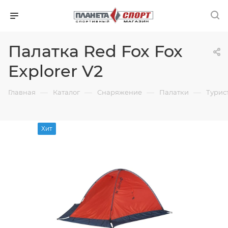
Палатка Red Fox Fox
Explorer V2
—
—
—
—
Главная
Каталог
Снаряжение
Палатки
Турис
Хит