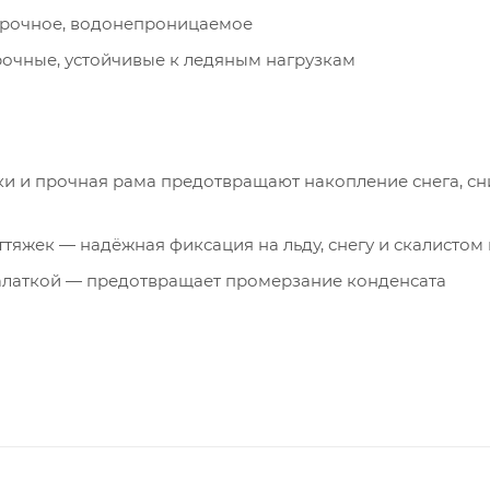
хпрочное, водонепроницаемое
рочные, устойчивые к ледяным нагрузкам
и и прочная рама предотвращают накопление снега, с
ттяжек — надёжная фиксация на льду, снегу и скалистом 
алаткой — предотвращает промерзание конденсата
ого грунта и льда)
ния в сильный ветер)
ри транспортировке