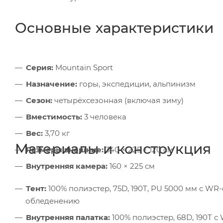
Основные характеристики
Серия:
Mountain Sport
Назначение:
горы, экспедиции, альпинизм
Сезон:
четырёхсезонная (включая зиму)
Вместимость:
3 человека
Вес:
3,70 кг
Материалы и конструкция
Размеры внешние:
340 × 225 × 120 см
Внутренняя камера:
160 × 225 см
Тент:
100% полиэстер, 75D, 190T, PU 5000 мм с WR
обледенению
Внутренняя палатка:
100% полиэстер, 68D, 190T 