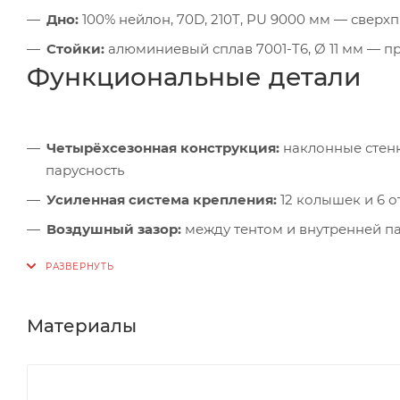
Дно:
100% нейлон, 70D, 210T, PU 9000 мм — свер
Стойки:
алюминиевый сплав 7001-T6, Ø 11 мм — п
Функциональные детали
Четырёхсезонная конструкция:
наклонные стенк
парусность
Усиленная система крепления:
12 колышек и 6 о
Воздушный зазор:
между тентом и внутренней п
Комплектация:
Колышки — 12 шт. (высокопрочные, для твёрд
Материалы
Оттяжки — 6 шт. (с регулировкой для натяже
Чехол:
компактный, защищает от повреждений п