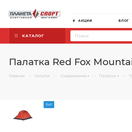
АКЦИИ
БЛОГ
КАТАЛОГ
Палатка Red Fox Mountai
—
—
—
—
Главная
Каталог
Снаряжение
Палатки
Т
Хит