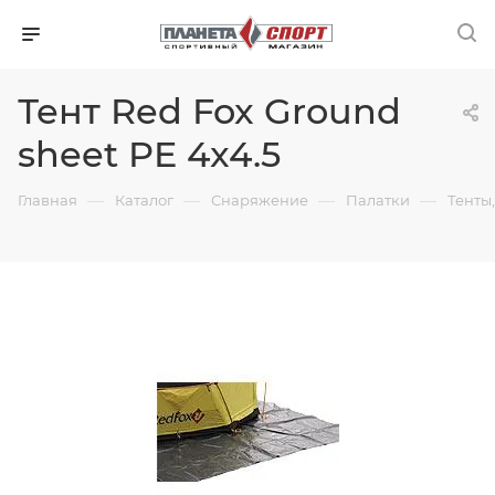
Тент Red Fox Ground
sheet PE 4x4.5
—
—
—
—
Главная
Каталог
Снаряжение
Палатки
Тенты