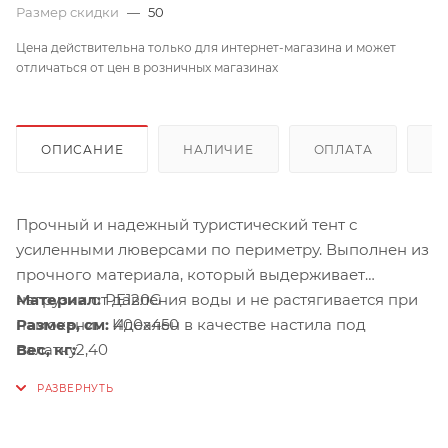
Размер скидки
—
50
Цена действительна только для интернет-магазина и может
отличаться от цен в розничных магазинах
ОПИСАНИЕ
НАЛИЧИЕ
ОПЛАТА
Д
Прочный и надежный туристический тент с
усиленными люверсами по периметру. Выполнен из
прочного материала, который выдерживает
нагрузки от давления воды и не растягивается при
Материал:
PE120G
намокании. Идеален в качестве настила под
Размер, см:
400х450
палатку.
Вес, кг:
2,40